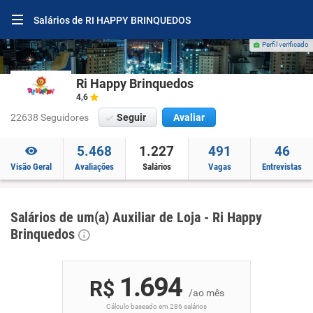
Salários de RI HAPPY BRINQUEDOS
Perfil verificado
Ri Happy Brinquedos
4,6
22638 Seguidores
Seguir
Avaliar
5.468
1.227
491
46
Visão Geral
Avaliações
Salários
Vagas
Entrevistas
Salários de um(a) Auxiliar de Loja - Ri Happy
Brinquedos
1.694
R$
/ao mês
Cálculo baseado em 286 salários