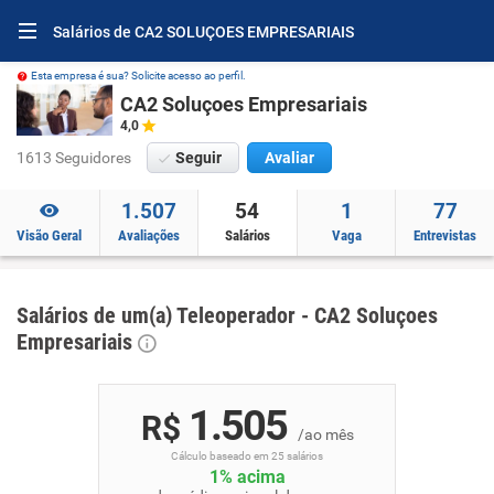
Salários de CA2 SOLUÇOES EMPRESARIAIS
Esta empresa é sua? Solicite acesso ao perfil.
CA2 Soluçoes Empresariais
4,0
1613 Seguidores
Seguir
Avaliar
1.507
54
1
77
Visão Geral
Avaliações
Salários
Vaga
Entrevistas
Salários de um(a) Teleoperador - CA2 Soluçoes
Empresariais
1.505
R$
/ao mês
Cálculo baseado em 25 salários
1% acima