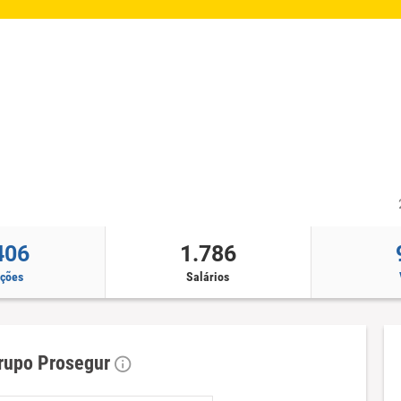
406
1.786
ações
Salários
Grupo Prosegur