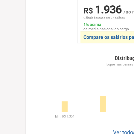
1.936
R$
/ao 
Cálculo baseado em 27 salários
1% acima
da média nacional do cargo
Compare os salários pa
Distribu
Toque nas barras p
Ver todo