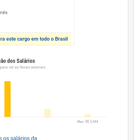
mês
ra este cargo em todo o Brasil
ção dos Salários
ara ver as faixas salariais
s os salários da