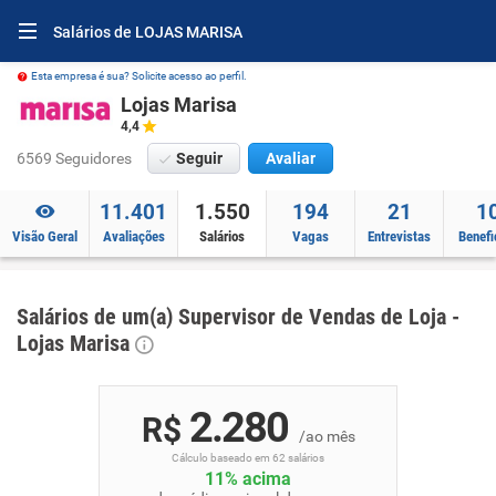
Salários de LOJAS MARISA
Esta empresa é sua? Solicite acesso ao perfil.
Lojas Marisa
4,4
6569 Seguidores
Seguir
Avaliar
11.401
1.550
194
21
1
Visão Geral
Avaliações
Salários
Vagas
Entrevistas
Benefi
Salários de um(a) Supervisor de Vendas de Loja -
Lojas Marisa
2.280
R$
/ao mês
Cálculo baseado em 62 salários
11% acima