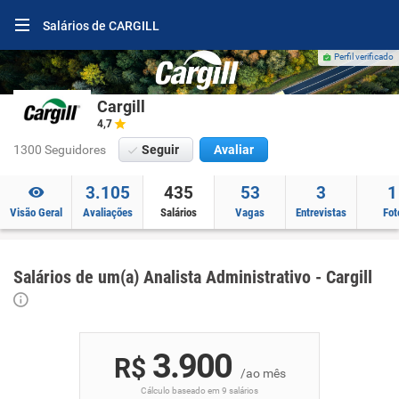
Salários de CARGILL
Perfil verificado
Cargill
4,7
1300 Seguidores
Seguir
Avaliar
3.105
435
53
3
1
Visão Geral
Avaliações
Salários
Vagas
Entrevistas
Fot
Salários de um(a) Analista Administrativo - Cargill
3.900
R$
/ao mês
Cálculo baseado em 9 salários