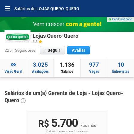
Salários de LOJAS QUERO-QUERO
Perfil verificado
Lojas Quero-Quero
4,4
2251 Seguidores
Seguir
Avaliar
3.025
1.136
977
10
Visão Geral
Avaliações
Salários
Vagas
Entrevistas
Salários de um(a) Gerente de Loja - Lojas Quero-
Quero
5.700
R$
/ao mês
Cálculo baseado em 35 salários