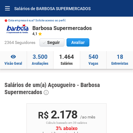
Salários de BARBOSA SUPERMERCADOS
Esta empresa é sua? Solicite acesso ao perfil.
Barbosa Supermercados
4,1
2364 Seguidores
Seguir
Avaliar
3.500
1.464
540
18
Visão Geral
Avaliações
Salários
Vagas
Entrevistas
Salários de um(a) Açougueiro - Barbosa
Supermercados
2.178
R$
/ao mês
Cálculo baseado em 39 salários
3% abaixo