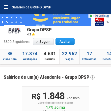
Salários de GRUPO DPSP
Perfil verificado
Grupo DPSP
4,3
3820 Seguidores
Seguir
Avaliar
17.874
4.631
22.962
17
1
Visão Geral
Avaliações
Salários
Vagas
Entrevistas
Benefi
Salários de um(a) Atendente - Grupo DPSP
1.848
R$
/ao mês
Cálculo baseado em 854 salários
17% acima