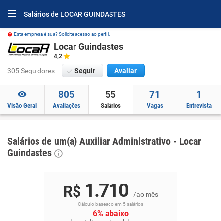
Salários de LOCAR GUINDASTES
Esta empresa é sua? Solicite acesso ao perfil.
Locar Guindastes
4,2
305 Seguidores
Seguir
Avaliar
805
55
71
1
Visão Geral
Avaliações
Salários
Vagas
Entrevista
Salários de um(a) Auxiliar Administrativo - Locar
Guindastes
1.710
R$
/ao mês
Cálculo baseado em 5 salários
6% abaixo