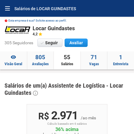
Salários de LOCAR GUINDASTES
Esta empresa é sua? Solicite acesso ao perfil.
Locar Guindastes
4,2
305 Seguidores
Seguir
Avaliar
805
55
71
1
Visão Geral
Avaliações
Salários
Vagas
Entrevista
Salários de um(a) Assistente de Logística - Locar
Guindastes
2.971
R$
/ao mês
Cálculo baseado em 6 salários
36% acima