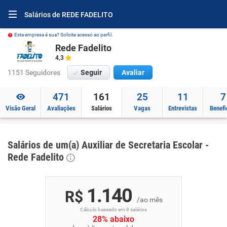
Salários de REDE FADELITO
Esta empresa é sua? Solicite acesso ao perfil.
Rede Fadelito
4,3
1151 Seguidores
Seguir
Avaliar
471
161
25
11
7
Visão Geral
Avaliações
Salários
Vagas
Entrevistas
Benefi
Salários de um(a) Auxiliar de Secretaria Escolar -
Rede Fadelito
1.140
R$
/ao mês
Cálculo baseado em 8 salários
28% abaixo