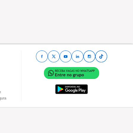
e
gura