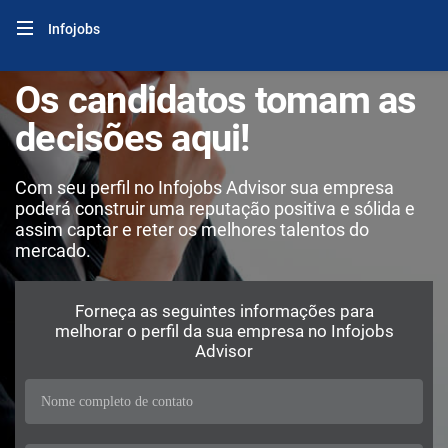
Infojobs
Os candidatos tomam as
decisões aqui!
Com seu perfil no Infojobs Advisor sua empresa
poderá construir uma reputação positiva e sólida e
assim captar e reter os melhores talentos do
mercado.
Forneça as seguintes informações para
melhorar o perfil da sua empresa no Infojobs
Advisor