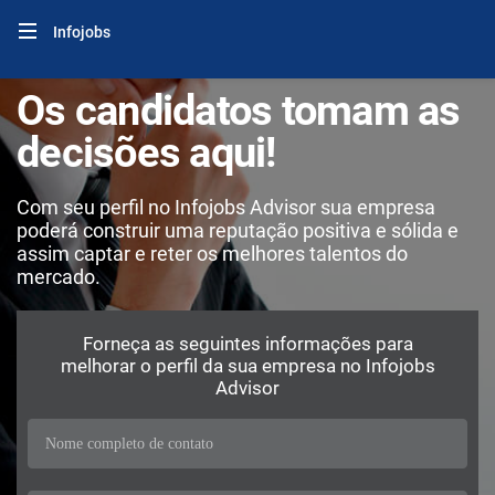
Infojobs
Os candidatos tomam as
decisões aqui!
Com seu perfil no Infojobs Advisor sua empresa
poderá construir uma reputação positiva e sólida e
assim captar e reter os melhores talentos do
mercado.
Forneça as seguintes informações para
melhorar o perfil da sua empresa no Infojobs
Advisor