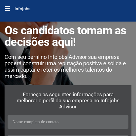
Infojobs
Os candidatos tomam as
decisões aqui!
Com seu perfil no Infojobs Advisor sua empresa
poderá construir uma reputação positiva e sólida e
assim captar e reter os melhores talentos do
mercado.
Forneça as seguintes informações para
melhorar o perfil da sua empresa no Infojobs
Advisor