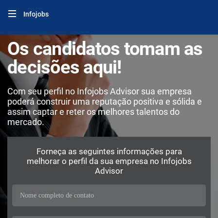
Infojobs
Os candidatos tomam as
decisões aqui!
Com seu perfil no Infojobs Advisor sua empresa
poderá construir uma reputação positiva e sólida e
assim captar e reter os melhores talentos do
mercado.
Forneça as seguintes informações para
melhorar o perfil da sua empresa no Infojobs
Advisor