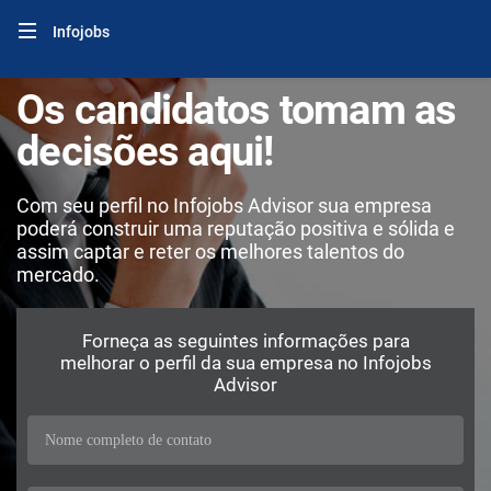
Infojobs
Os candidatos tomam as
decisões aqui!
Com seu perfil no Infojobs Advisor sua empresa
poderá construir uma reputação positiva e sólida e
assim captar e reter os melhores talentos do
mercado.
Forneça as seguintes informações para
melhorar o perfil da sua empresa no Infojobs
Advisor