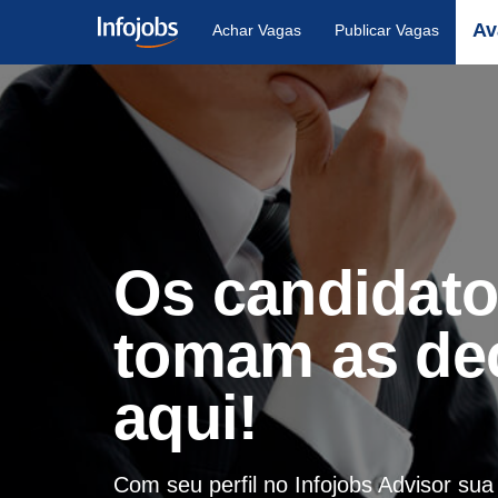
Av
Achar Vagas
Publicar Vagas
Os candidat
tomam as de
aqui!
Com seu perfil no Infojobs Advisor su