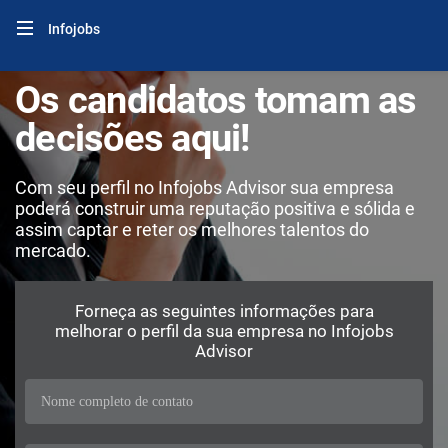
Infojobs
Os candidatos tomam as
decisões aqui!
Com seu perfil no Infojobs Advisor sua empresa
poderá construir uma reputação positiva e sólida e
assim captar e reter os melhores talentos do
mercado.
Forneça as seguintes informações para
melhorar o perfil da sua empresa no Infojobs
Advisor