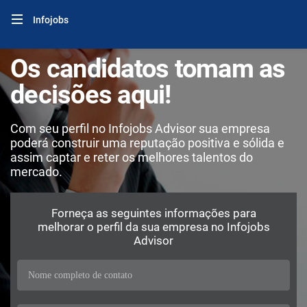
Infojobs
Os candidatos tomam as
decisões aqui!
Com seu perfil no Infojobs Advisor sua empresa
poderá construir uma reputação positiva e sólida e
assim captar e reter os melhores talentos do
mercado.
Forneça as seguintes informações para
melhorar o perfil da sua empresa no Infojobs
Advisor