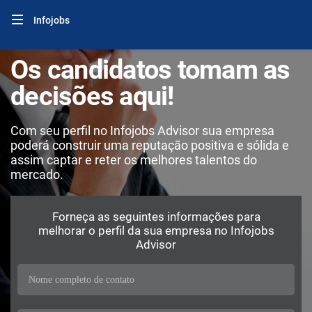
Infojobs
Os candidatos tomam as
decisões aqui!
Com seu perfil no Infojobs Advisor sua empresa
poderá construir uma reputação positiva e sólida e
assim captar e reter os melhores talentos do
mercado.
Forneça as seguintes informações para
melhorar o perfil da sua empresa no Infojobs
Advisor