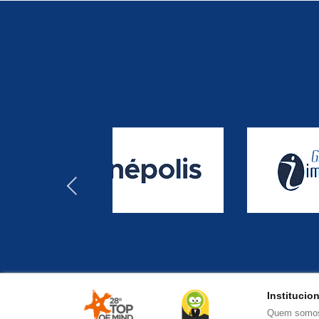
‹
Institucio
Quem somo