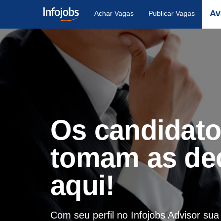
Av
Achar Vagas
Publicar Vagas
Os candidat
tomam as de
aqui!
Com seu perfil no Infojobs Advisor su