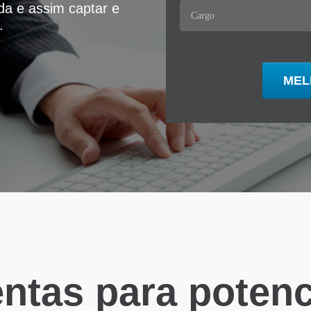
ida e assim captar e
.
ntas para potenci