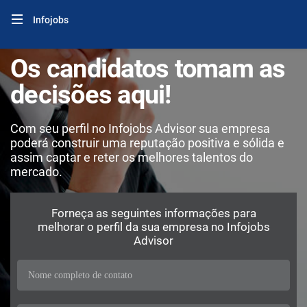
Infojobs
Os candidatos tomam as
decisões aqui!
Com seu perfil no Infojobs Advisor sua empresa
poderá construir uma reputação positiva e sólida e
assim captar e reter os melhores talentos do
mercado.
Forneça as seguintes informações para
melhorar o perfil da sua empresa no Infojobs
Advisor