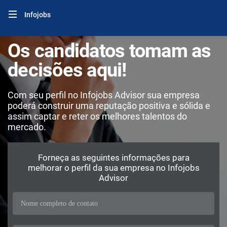
Infojobs
Os candidatos tomam as
decisões aqui!
Com seu perfil no Infojobs Advisor sua empresa
poderá construir uma reputação positiva e sólida e
assim captar e reter os melhores talentos do
mercado.
Forneça as seguintes informações para
melhorar o perfil da sua empresa no Infojobs
Advisor