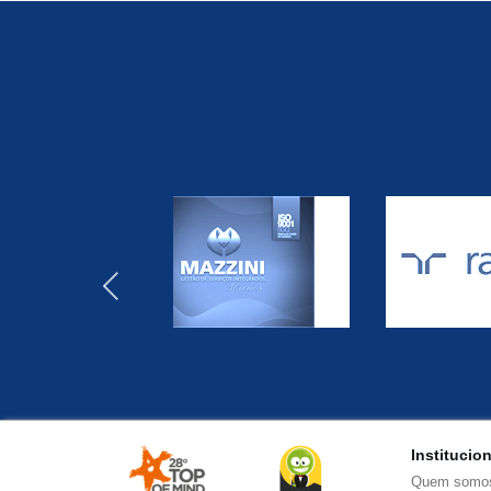
‹
Institucio
Quem somo