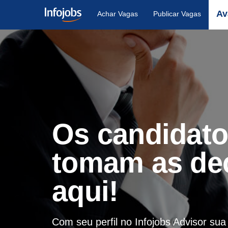
Av
Achar Vagas
Publicar Vagas
Os candidat
tomam as de
aqui!
Com seu perfil no Infojobs Advisor su