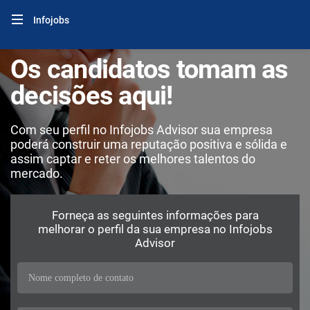
Infojobs
Os candidatos tomam as
decisões aqui!
Com seu perfil no Infojobs Advisor sua empresa
poderá construir uma reputação positiva e sólida e
assim captar e reter os melhores talentos do
mercado.
Forneça as seguintes informações para
melhorar o perfil da sua empresa no Infojobs
Advisor