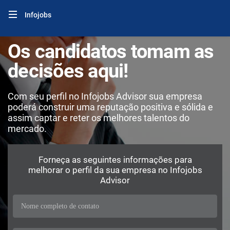
Infojobs
Os candidatos tomam as
decisões aqui!
Com seu perfil no Infojobs Advisor sua empresa
poderá construir uma reputação positiva e sólida e
assim captar e reter os melhores talentos do
mercado.
Forneça as seguintes informações para
melhorar o perfil da sua empresa no Infojobs
Advisor